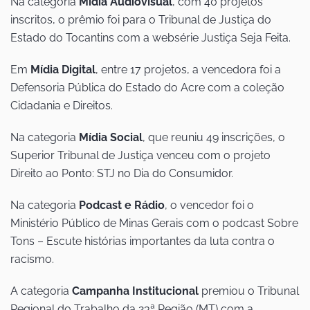
Na categoria
Mídia Audiovisual
, com 40 projetos
inscritos, o prêmio foi para o Tribunal de Justiça do
Estado do Tocantins com a websérie Justiça Seja Feita.
Em
Mídia Digital
, entre 17 projetos, a vencedora foi a
Defensoria Pública do Estado do Acre com a coleção
Cidadania e Direitos.
Na categoria
Mídia Social
, que reuniu 49 inscrições, o
Superior Tribunal de Justiça venceu com o projeto
Direito ao Ponto: STJ no Dia do Consumidor.
Na categoria
Podcast e Rádio
, o vencedor foi o
Ministério Público de Minas Gerais com o podcast Sobre
Tons – Escute histórias importantes da luta contra o
racismo.
A categoria
Campanha Institucional
premiou o Tribunal
Regional do Trabalho da 23ª Região (MT) com a